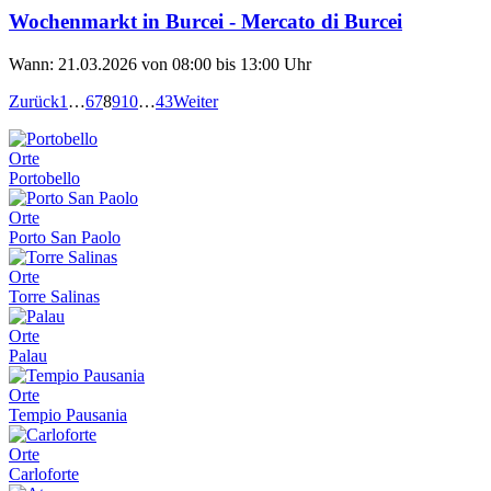
Wochenmarkt in Burcei - Mercato di Burcei
Wann: 21.03.2026 von 08:00 bis 13:00 Uhr
Zurück
1
…
6
7
8
9
10
…
43
Weiter
Orte
Portobello
Orte
Porto San Paolo
Orte
Torre Salinas
Orte
Palau
Orte
Tempio Pausania
Orte
Carloforte