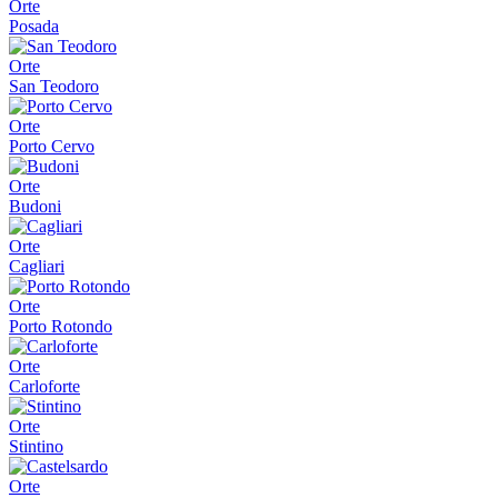
Orte
Posada
Orte
San Teodoro
Orte
Porto Cervo
Orte
Budoni
Orte
Cagliari
Orte
Porto Rotondo
Orte
Carloforte
Orte
Stintino
Orte