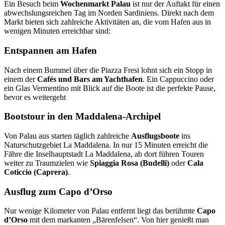
Ein Besuch beim
Wochenmarkt Palau
ist nur der Auftakt für einen
abwechslungsreichen Tag im Norden Sardiniens. Direkt nach dem
Markt bieten sich zahlreiche Aktivitäten an, die vom Hafen aus in
wenigen Minuten erreichbar sind:
Entspannen am Hafen
Nach einem Bummel über die Piazza Fresi lohnt sich ein Stopp in
einem der
Cafés und Bars am Yachthafen
. Ein Cappuccino oder
ein Glas Vermentino mit Blick auf die Boote ist die perfekte Pause,
bevor es weitergeht
Bootstour in den Maddalena-Archipel
Von Palau aus starten täglich zahlreiche
Ausflugsboote
ins
Naturschutzgebiet La Maddalena. In nur 15 Minuten erreicht die
Fähre die Inselhauptstadt La Maddalena, ab dort führen Touren
weiter zu Traumzielen wie
Spiaggia Rosa (Budelli)
oder
Cala
Coticcio (Caprera)
.
Ausflug zum Capo d’Orso
Nur wenige Kilometer von Palau entfernt liegt das berühmte
Capo
d’Orso
mit dem markanten „Bärenfelsen“. Von hier genießt man