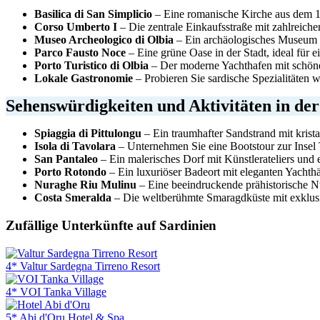
Basilica di San Simplicio
– Eine romanische Kirche aus dem 11.
Corso Umberto I
– Die zentrale Einkaufsstraße mit zahlreich
Museo Archeologico di Olbia
– Ein archäologisches Museum m
Parco Fausto Noce
– Eine grüne Oase in der Stadt, ideal für
Porto Turistico di Olbia
– Der moderne Yachthafen mit schöne
Lokale Gastronomie
– Probieren Sie sardische Spezialitäten 
Sehenswürdigkeiten und Aktivitäten in de
Spiaggia di Pittulongu
– Ein traumhafter Sandstrand mit krist
Isola di Tavolara
– Unternehmen Sie eine Bootstour zur Insel Ta
San Pantaleo
– Ein malerisches Dorf mit Künstlerateliers u
Porto Rotondo
– Ein luxuriöser Badeort mit eleganten Yachth
Nuraghe Riu Mulinu
– Eine beeindruckende prähistorische N
Costa Smeralda
– Die weltberühmte Smaragdküste mit exklus
Zufällige Unterkünfte auf Sardinien
4* Valtur Sardegna Tirreno Resort
4* VOI Tanka Village
5* Abi d'Oru Hotel & Spa