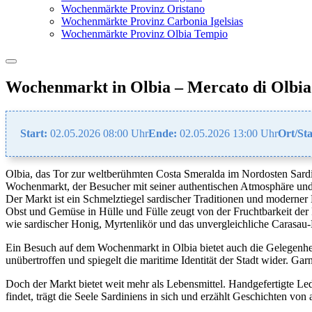
Wochenmärkte Provinz Oristano
Wochenmärkte Provinz Carbonia Igelsias
Wochenmärkte Provinz Olbia Tempio
Wochenmarkt in Olbia – Mercato di Olbia
Start:
02.05.2026 08:00 Uhr
Ende:
02.05.2026 13:00 Uhr
Ort/Sta
Olbia, das Tor zur weltberühmten Costa Smeralda im Nordosten Sardinie
Wochenmarkt, der Besucher mit seiner authentischen Atmosphäre und 
Der Markt ist ein Schmelztiegel sardischer Traditionen und modern
Obst und Gemüse in Hülle und Fülle zeugt von der Fruchtbarkeit der 
wie sardischer Honig, Myrtenlikör und das unvergleichliche Carasau-
Ein Besuch auf dem Wochenmarkt in Olbia bietet auch die Gelegenhei
unübertroffen und spiegelt die maritime Identität der Stadt wider. Ga
Doch der Markt bietet weit mehr als Lebensmittel. Handgefertigte L
findet, trägt die Seele Sardiniens in sich und erzählt Geschichten vo