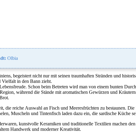
dt:
Olbia
ns, begeistert nicht nur mit seinen traumhaften Stränden und historisch
Vielfalt in den Bann zieht.
er Lebensfreude. Schon beim Betreten wird man von einem bunten Dur
Region, während die Stände mit aromatischen Gewürzen und Kräutern di
Brot.
t, die reiche Auswahl an Fisch und Meeresfrüchten zu bestaunen. Die F
rnelen, Muscheln und Tintenfisch laden dazu ein, die sardische Küche se
ederwaren, kunstvolle Keramiken und traditionelle Textilien machen de
n altem Handwerk und moderner Kreativität.