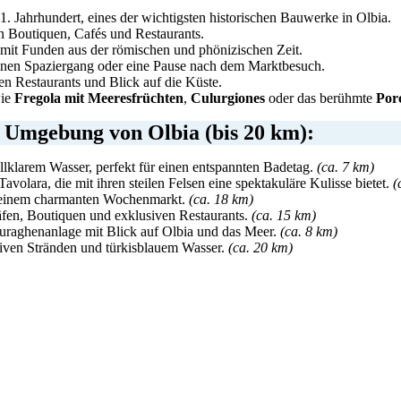
 Jahrhundert, eines der wichtigsten historischen Bauwerke in Olbia.
en Boutiquen, Cafés und Restaurants.
it Funden aus der römischen und phönizischen Zeit.
 einen Spaziergang oder eine Pause nach dem Marktbesuch.
n Restaurants und Blick auf die Küste.
wie
Fregola mit Meeresfrüchten
,
Culurgiones
oder das berühmte
Porc
r Umgebung von Olbia (bis 20 km):
allklarem Wasser, perfekt für einen entspannten Badetag.
(ca. 7 km)
volara, die mit ihren steilen Felsen eine spektakuläre Kulisse bietet.
(
nd einem charmanten Wochenmarkt.
(ca. 18 km)
äfen, Boutiquen und exklusiven Restaurants.
(ca. 15 km)
uraghenanlage mit Blick auf Olbia und das Meer.
(ca. 8 km)
iven Stränden und türkisblauem Wasser.
(ca. 20 km)