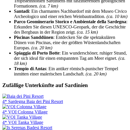
Tropfsteinhöhlen Sardiniens mit faszinierenden geologischen
Formationen.
(ca. 7 km)
Santadi
: Ein charmantes Nachbardorf mit dem Museo Civico
Archeologico und einer reichen Weinbautradition.
(ca. 10 km)
Parco Geominerario Storico e Ambientale della Sardegna
:
Erkunden Sie diesen UNESCO-Geopark, der die Geschichte
des Bergbaus in der Region zeigt.
(ca. 15 km)
Piscinas Sanddünen
: Entdecken Sie die spektakulären
Dünen von Piscinas, eine der größten Wüstenlandschaften
Europas.
(ca. 20 km)
Spiaggia di Porto Botte
: Ein wunderschöner, ruhiger Strand,
der sich ideal für einen entspannten Tag am Meer eignet.
(ca.
18 km)
Tempio di Antas
: Ein antiker römisch-punischer Tempel
inmitten einer malerischen Landschaft.
(ca. 20 km)
Zufällige Unterkünfte auf Sardinien
4* Sardegna Baia dei Pini Resort
4* VOI Colonna Village
4* VOI Tanka Village