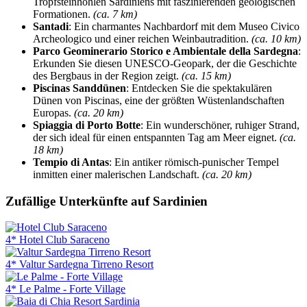
Tropfsteinhöhlen Sardiniens mit faszinierenden geologischen
Formationen.
(ca. 7 km)
Santadi
: Ein charmantes Nachbardorf mit dem Museo Civico
Archeologico und einer reichen Weinbautradition.
(ca. 10 km)
Parco Geominerario Storico e Ambientale della Sardegna
:
Erkunden Sie diesen UNESCO-Geopark, der die Geschichte
des Bergbaus in der Region zeigt.
(ca. 15 km)
Piscinas Sanddünen
: Entdecken Sie die spektakulären
Dünen von Piscinas, eine der größten Wüstenlandschaften
Europas.
(ca. 20 km)
Spiaggia di Porto Botte
: Ein wunderschöner, ruhiger Strand,
der sich ideal für einen entspannten Tag am Meer eignet.
(ca.
18 km)
Tempio di Antas
: Ein antiker römisch-punischer Tempel
inmitten einer malerischen Landschaft.
(ca. 20 km)
Zufällige Unterkünfte auf Sardinien
4* Hotel Club Saraceno
4* Valtur Sardegna Tirreno Resort
4* Le Palme - Forte Village