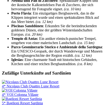
Nebida und Pan di Zucchero
: Spektakuläre Klippen und
der ikonische Kalksteinfelsen Pan di Zucchero, der sich
hervorragend für Fotografie eignet.
(ca. 10 km)
Porto Flavia
: Ein einzigartiges Bergbauwerk, das in die
Klippen integriert wurde und einen spektakulären Blick auf
das Meer bietet.
(ca. 12 km)
Piscinas Sanddünen
: Erkunden Sie die beeindruckenden
goldenen Dünen, eine der größten Wüstenlandschaften
Europas.
(ca. 20 km)
Tempio di Antas
: Ein antiker römisch-punischer Tempel,
umgeben von einer malerischen Landschaft.
(ca. 15 km)
Parco Geominerario Storico e Ambientale della Sardegna
:
Ein UNESCO-Geopark, der durch Wanderwege und Museen
die Bergbaugeschichte der Region erzählt.
(ca. 12 km)
Iglesias
: Eine charmante Stadt mit historischen Gebäuden,
Kirchen und einer reichen Bergbautradition.
(ca. 8 km)
Zufällige Unterkünfte auf Sardinien
4* Nicolaus Club Quattro Lune Resort
4* VOI Colonna Village
5* Baglioni Resort Sardinia