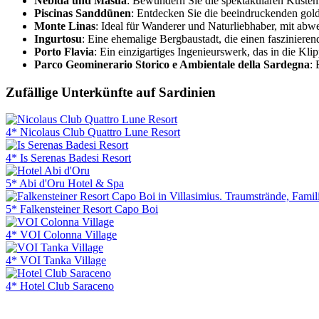
Nebida und Masua
: Bewundern Sie die spektakulären Küsten
Piscinas Sanddünen
: Entdecken Sie die beeindruckenden gol
Monte Linas
: Ideal für Wanderer und Naturliebhaber, mit ab
Ingurtosu
: Eine ehemalige Bergbaustadt, die einen faszinierend
Porto Flavia
: Ein einzigartiges Ingenieurswerk, das in die Kl
Parco Geominerario Storico e Ambientale della Sardegna
:
Zufällige Unterkünfte auf Sardinien
4* Nicolaus Club Quattro Lune Resort
4* Is Serenas Badesi Resort
5* Abi d'Oru Hotel & Spa
5* Falkensteiner Resort Capo Boi
4* VOI Colonna Village
4* VOI Tanka Village
4* Hotel Club Saraceno
Flughafenparkplätze
|
Blacklist Airline
|
AGB
|
Datenschutz
|
Im