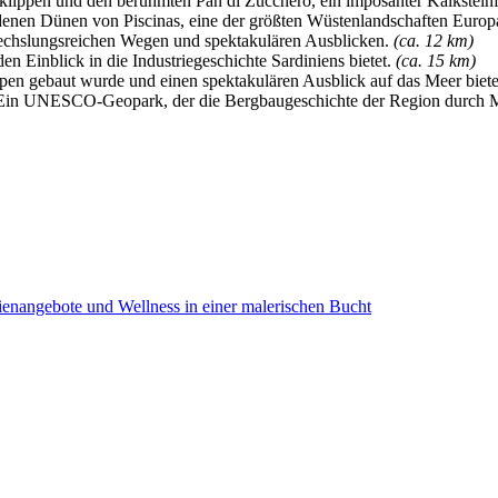
klippen und den berühmten Pan di Zucchero, ein imposanter Kalkstein
denen Dünen von Piscinas, eine der größten Wüstenlandschaften Europ
wechslungsreichen Wegen und spektakulären Ausblicken.
(ca. 12 km)
en Einblick in die Industriegeschichte Sardiniens bietet.
(ca. 15 km)
ippen gebaut wurde und einen spektakulären Ausblick auf das Meer biet
 Ein UNESCO-Geopark, der die Bergbaugeschichte der Region durch 
pressum