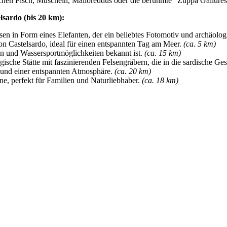
ischen Fisch, Muscheln, Malloreddus oder die berühmte "Zuppa Gallurese
sardo (bis 20 km):
sen in Form eines Elefanten, der ein beliebtes Fotomotiv und archäologi
on Castelsardo, ideal für einen entspannten Tag am Meer.
(ca. 5 km)
en und Wassersportmöglichkeiten bekannt ist.
(ca. 15 km)
gische Stätte mit faszinierenden Felsengräbern, die in die sardische Ge
n und einer entspannten Atmosphäre.
(ca. 20 km)
e, perfekt für Familien und Naturliebhaber.
(ca. 18 km)