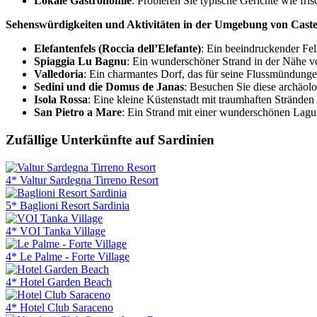
Lokale Gastronomie
: Probieren Sie typische Gerichte wie fr
Sehenswürdigkeiten und Aktivitäten in der Umgebung von Castel
Elefantenfels (Roccia dell’Elefante)
: Ein beeindruckender Fel
Spiaggia Lu Bagnu
: Ein wunderschöner Strand in der Nähe v
Valledoria
: Ein charmantes Dorf, das für seine Flussmündung
Sedini und die Domus de Janas
: Besuchen Sie diese archäolo
Isola Rossa
: Eine kleine Küstenstadt mit traumhaften Strände
San Pietro a Mare
: Ein Strand mit einer wunderschönen Lagun
Zufällige Unterkünfte auf Sardinien
4* Valtur Sardegna Tirreno Resort
5* Baglioni Resort Sardinia
4* VOI Tanka Village
4* Le Palme - Forte Village
4* Hotel Garden Beach
4* Hotel Club Saraceno