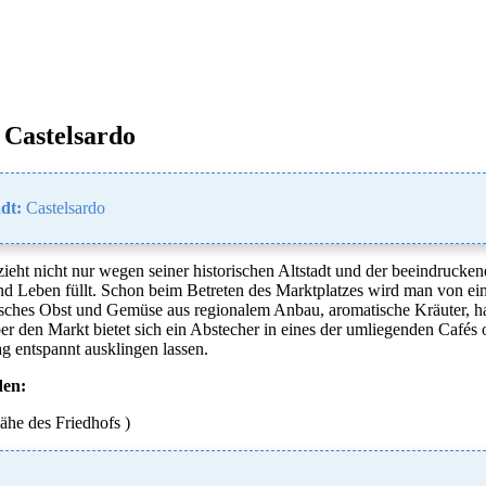
 Castelsardo
dt:
Castelsardo
zieht nicht nur wegen seiner historischen Altstadt und der beeindrucken
nd Leben füllt. Schon beim Betreten des Marktplatzes wird man von e
frisches Obst und Gemüse aus regionalem Anbau, aromatische Kräuter, ha
r den Markt bietet sich ein Abstecher in eines der umliegenden Cafés 
 entspannt ausklingen lassen.
den:
ähe des Friedhofs )