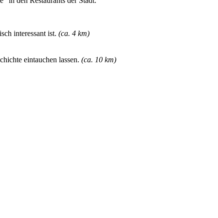
" in den Restaurants der Stadt.
sch interessant ist.
(ca. 4 km)
schichte eintauchen lassen.
(ca. 10 km)