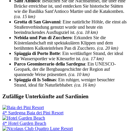
Sant'Antioco
: Besuchen Sie die Nachbarinsel, die über eine
Brücke erreichbar ist, und entdecken Sie historische Stätten
wie die Basilika Sant'Antioco Martire und die Katakomben.
(ca. 15 km)
Grotta di San Giovanni
: Eine natürliche Höhle, die einst als
Straßenverbindung genutzt wurde und heute ein
beeindruckendes Ausflugsziel ist.
(ca. 18 km)
Nebida und Pan di Zucchero
: Erkunden Sie die
Küstenlandschaft mit spektakulären Klippen und dem
berühmten Kalksteinfelsen Pan di Zucchero.
(ca. 20 km)
Spiaggia di Porto Botte
: Ein weitläufiger Strand, der ideal
für Wassersportler wie Kitesurfer ist.
(ca. 17 km)
Parco Geominerario della Sardegna
: Ein UNESCO-
Geopark, der die Bergbaugeschichte der Region auf
spannende Weise präsentiert.
(ca. 10 km)
Spiaggia di Is Solinas
: Ein ruhiger, weniger besuchter
Strand, ideal für Naturliebhaber.
(ca. 16 km)
Zufällige Unterkünfte auf Sardinien
4* Sardegna Baia dei Pini Resort
4* Hotel Garden Beach