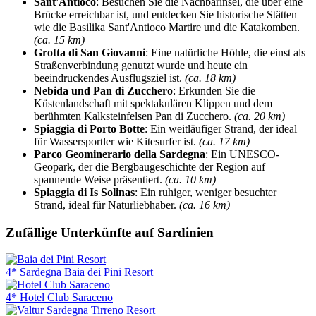
Sant'Antioco
: Besuchen Sie die Nachbarinsel, die über eine
Brücke erreichbar ist, und entdecken Sie historische Stätten
wie die Basilika Sant'Antioco Martire und die Katakomben.
(ca. 15 km)
Grotta di San Giovanni
: Eine natürliche Höhle, die einst als
Straßenverbindung genutzt wurde und heute ein
beeindruckendes Ausflugsziel ist.
(ca. 18 km)
Nebida und Pan di Zucchero
: Erkunden Sie die
Küstenlandschaft mit spektakulären Klippen und dem
berühmten Kalksteinfelsen Pan di Zucchero.
(ca. 20 km)
Spiaggia di Porto Botte
: Ein weitläufiger Strand, der ideal
für Wassersportler wie Kitesurfer ist.
(ca. 17 km)
Parco Geominerario della Sardegna
: Ein UNESCO-
Geopark, der die Bergbaugeschichte der Region auf
spannende Weise präsentiert.
(ca. 10 km)
Spiaggia di Is Solinas
: Ein ruhiger, weniger besuchter
Strand, ideal für Naturliebhaber.
(ca. 16 km)
Zufällige Unterkünfte auf Sardinien
4* Sardegna Baia dei Pini Resort
4* Hotel Club Saraceno