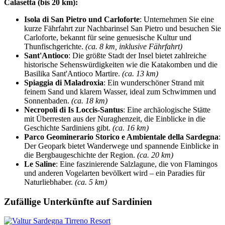
Calasetta (bis 20 km):
Isola di San Pietro und Carloforte
: Unternehmen Sie eine
kurze Fährfahrt zur Nachbarinsel San Pietro und besuchen Sie
Carloforte, bekannt für seine genuesische Kultur und
Thunfischgerichte.
(ca. 8 km, inklusive Fährfahrt)
Sant'Antioco
: Die größte Stadt der Insel bietet zahlreiche
historische Sehenswürdigkeiten wie die Katakomben und die
Basilika Sant'Antioco Martire.
(ca. 13 km)
Spiaggia di Maladroxia
: Ein wunderschöner Strand mit
feinem Sand und klarem Wasser, ideal zum Schwimmen und
Sonnenbaden.
(ca. 18 km)
Necropoli di Is Loccis-Santus
: Eine archäologische Stätte
mit Überresten aus der Nuraghenzeit, die Einblicke in die
Geschichte Sardiniens gibt.
(ca. 16 km)
Parco Geominerario Storico e Ambientale della Sardegna
:
Der Geopark bietet Wanderwege und spannende Einblicke in
die Bergbaugeschichte der Region.
(ca. 20 km)
Le Saline
: Eine faszinierende Salzlagune, die von Flamingos
und anderen Vogelarten bevölkert wird – ein Paradies für
Naturliebhaber.
(ca. 5 km)
Zufällige Unterkünfte auf Sardinien