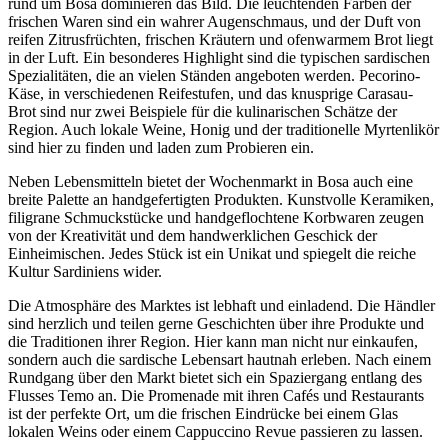
rund um Bosa dominieren das Bild. Die leuchtenden Farben der
frischen Waren sind ein wahrer Augenschmaus, und der Duft von
reifen Zitrusfrüchten, frischen Kräutern und ofenwarmem Brot liegt
in der Luft. Ein besonderes Highlight sind die typischen sardischen
Spezialitäten, die an vielen Ständen angeboten werden. Pecorino-
Käse, in verschiedenen Reifestufen, und das knusprige Carasau-
Brot sind nur zwei Beispiele für die kulinarischen Schätze der
Region. Auch lokale Weine, Honig und der traditionelle Myrtenlikör
sind hier zu finden und laden zum Probieren ein.
Neben Lebensmitteln bietet der Wochenmarkt in Bosa auch eine
breite Palette an handgefertigten Produkten. Kunstvolle Keramiken,
filigrane Schmuckstücke und handgeflochtene Korbwaren zeugen
von der Kreativität und dem handwerklichen Geschick der
Einheimischen. Jedes Stück ist ein Unikat und spiegelt die reiche
Kultur Sardiniens wider.
Die Atmosphäre des Marktes ist lebhaft und einladend. Die Händler
sind herzlich und teilen gerne Geschichten über ihre Produkte und
die Traditionen ihrer Region. Hier kann man nicht nur einkaufen,
sondern auch die sardische Lebensart hautnah erleben. Nach einem
Rundgang über den Markt bietet sich ein Spaziergang entlang des
Flusses Temo an. Die Promenade mit ihren Cafés und Restaurants
ist der perfekte Ort, um die frischen Eindrücke bei einem Glas
lokalen Weins oder einem Cappuccino Revue passieren zu lassen.