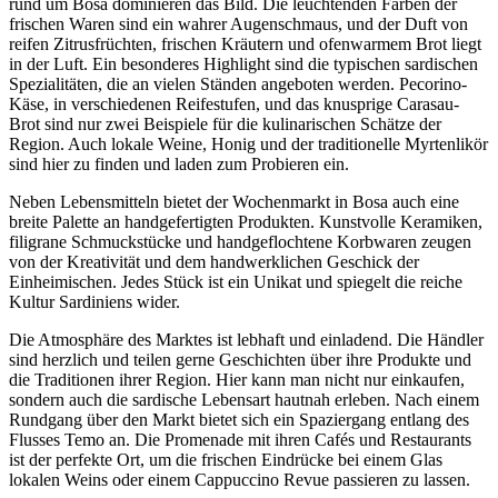
rund um Bosa dominieren das Bild. Die leuchtenden Farben der
frischen Waren sind ein wahrer Augenschmaus, und der Duft von
reifen Zitrusfrüchten, frischen Kräutern und ofenwarmem Brot liegt
in der Luft. Ein besonderes Highlight sind die typischen sardischen
Spezialitäten, die an vielen Ständen angeboten werden. Pecorino-
Käse, in verschiedenen Reifestufen, und das knusprige Carasau-
Brot sind nur zwei Beispiele für die kulinarischen Schätze der
Region. Auch lokale Weine, Honig und der traditionelle Myrtenlikör
sind hier zu finden und laden zum Probieren ein.
Neben Lebensmitteln bietet der Wochenmarkt in Bosa auch eine
breite Palette an handgefertigten Produkten. Kunstvolle Keramiken,
filigrane Schmuckstücke und handgeflochtene Korbwaren zeugen
von der Kreativität und dem handwerklichen Geschick der
Einheimischen. Jedes Stück ist ein Unikat und spiegelt die reiche
Kultur Sardiniens wider.
Die Atmosphäre des Marktes ist lebhaft und einladend. Die Händler
sind herzlich und teilen gerne Geschichten über ihre Produkte und
die Traditionen ihrer Region. Hier kann man nicht nur einkaufen,
sondern auch die sardische Lebensart hautnah erleben. Nach einem
Rundgang über den Markt bietet sich ein Spaziergang entlang des
Flusses Temo an. Die Promenade mit ihren Cafés und Restaurants
ist der perfekte Ort, um die frischen Eindrücke bei einem Glas
lokalen Weins oder einem Cappuccino Revue passieren zu lassen.