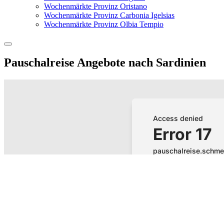
Wochenmärkte Provinz Oristano
Wochenmärkte Provinz Carbonia Igelsias
Wochenmärkte Provinz Olbia Tempio
Pauschalreise Angebote nach Sardinien
Flughafenparkplätze
|
Blacklist Airline
|
AGB
|
Datenschutz
|
Im