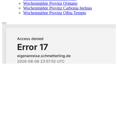
Wochenmärkte Provinz Oristano
Wochenmärkte Provinz Carbonia Igelsias
Wochenmärkte Provinz Olbia Tempio
Flughafenparkplätze
|
Blacklist Airline
|
AGB
|
Datenschutz
|
Impressum